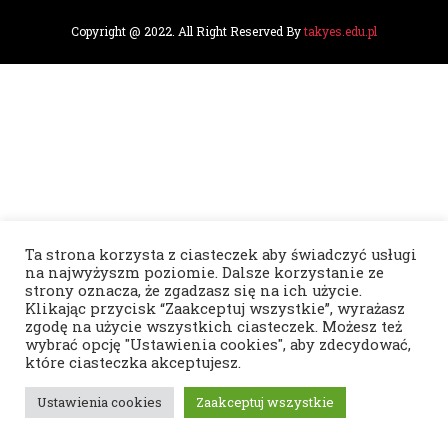
c
s
e
t
b
a
Copyright @ 2022.
All Right Reserved By
takyes.edu.pl
o
g
o
r
k
a
m
Ta strona korzysta z ciasteczek aby świadczyć usługi
na najwyżyszm poziomie. Dalsze korzystanie ze
strony oznacza, że zgadzasz się na ich użycie.
Klikając przycisk “Zaakceptuj wszystkie”, wyrażasz
zgodę na użycie wszystkich ciasteczek. Możesz też
wybrać opcję "Ustawienia cookies", aby zdecydować,
które ciasteczka akceptujesz.
Ustawienia cookies
Zaakceptuj wszystkie